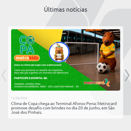
Isenções Tarifárias
Wi-Fi Grátis
Alteração em Linhas
WhatsApp
Últimas notícias
Perguntas Frequentes
Bloqueio do Cartão
Legislação
Telefone
Notícias
Tutoriais
Vídeos
Autoatendimento
Podcasts
12/06/2026
Clima de Copa chega ao Terminal Afonso Pena: Metrocard
promove desafio com brindes no dia 20 de junho, em São
José dos Pinhais.