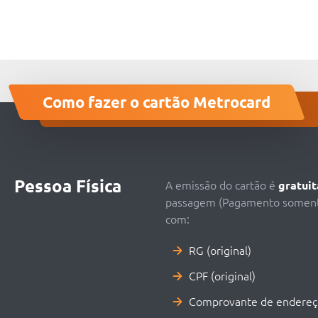
Como fazer o cartão Metrocard
Pessoa Física
A emissão do cartão é
gratuit
passagem (Pagamento somente 
com:
RG (original)
CPF (original)
Comprovante de endere