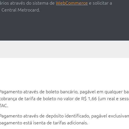
ários através do sistema de
WebCommerce
e solicitar a
a Central Metrocard.
Pagamento através de boleto bancário, pagável em qualquer ban
cobrança de tarifa de boleto no valor de R$ 1,66 (um real e se
TAC.
Pagamento através de depósito identificado, pagável exclusivam
pagamento está isenta de tarifas adicionais.