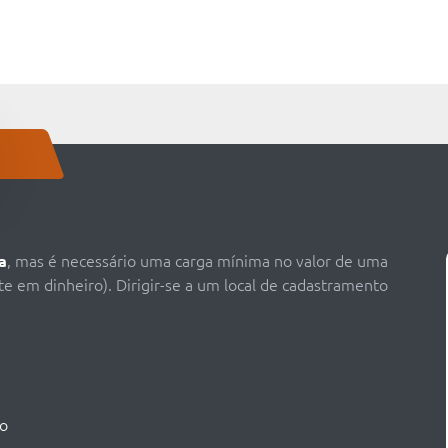
a
, mas é necessário uma carga mínima no valor de uma
em dinheiro). Dirigir-se a um local de cadastramento
ço