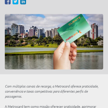
Isenções Tarifárias
Wi-Fi Grátis
Alteração em Linhas
WhatsApp
Perguntas Frequentes
Bloqueio do Cartão
Legislação
Telefone
Notícias
Tutoriais
Vídeos
Autoatendimento
Podcasts
Com múltiplos canais de recarga, a Metrocard oferece praticidade,
conveniência e taxas competitivas para diferentes perfis de
passageiros.
A Metrocard tem como missão oferecer praticidade, aprimorar