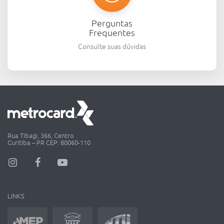
Perguntas
Frequentes
Consulte suas dúvidas
Rua Tibagi, 366, Centro
Curitiba – PR CEP: 80060-110
LINKS