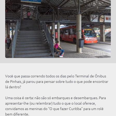
Isenções Tarifárias
Wi-Fi Grátis
Alteração em Linhas
WhatsApp
Perguntas Frequentes
Bloqueio do Cartão
Legislação
Telefone
Notícias
Tutoriais
Vídeos
Autoatendimento
Podcasts
Você que passa correndo todos os dias pelo Terminal de Ônibus
de Pinhais, já parou para pensar sobre tudo o que pode encontrar
lá dentro?
Uma coisa é certa: não são só embarques e desembarques. Para
apresentar-lhe (ou relembrar) tudo o que o local oferece,
convidamos as meninas do “O que fazer Curitiba” para um rolê
bem diferente.