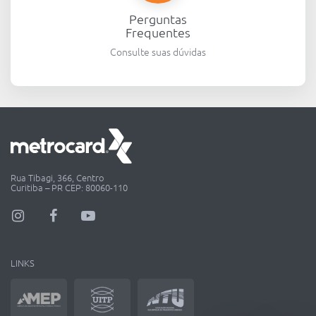
Perguntas
Frequentes
Consulte suas dúvidas
Rua Tibagi, 366, Centro
Curitiba – PR CEP: 80060-110
LINKS